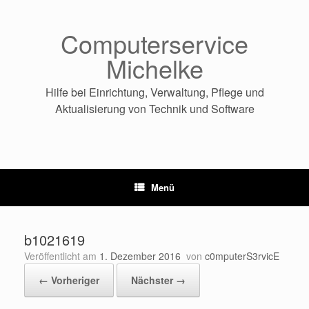
Zum
Inhalt
springen
Computerservice
Michelke
Hilfe bei Einrichtung, Verwaltung, Pflege und
Aktualisierung von Technik und Software
Menü
b1021619
Veröffentlicht am
1. Dezember 2016
von
c0mputerS3rvicE
← Vorheriger
Nächster →